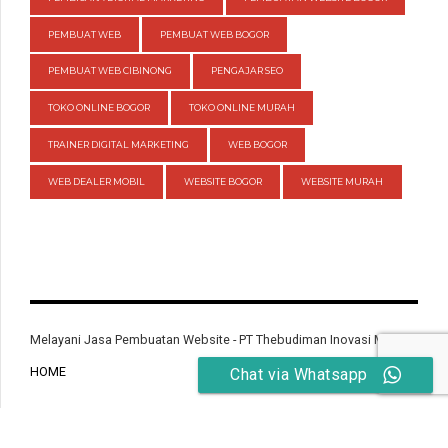
PEMBUAT WEB
PEMBUAT WEB BOGOR
PEMBUAT WEB CIBINONG
PENGAJAR SEO
TOKO ONLINE BOGOR
TOKO ONLINE MURAH
TRAINER DIGITAL MARKETING
WEB BOGOR
WEB DEALER MOBIL
WEBSITE BOGOR
WEBSITE MURAH
Melayani Jasa Pembuatan Website - PT Thebudiman Inovasi Mandiri
HOME
Chat via Whatsapp