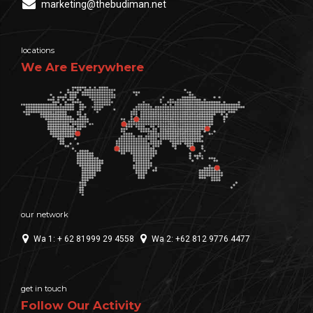
marketing@thebudiman.net
locations
We Are Everywhere
our network
Wa 1: + 62 81999 29 4558
Wa 2: +62 812 9776 4477
get in touch
Follow Our Activity