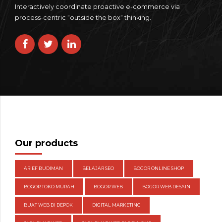
Interactively coordinate proactive e-commerce via
process-centric “outside the box“ thinking.
Our products
ARIEF BUDIMAN
BELAJAR SEO
BOGOR ONLINE SHOP
BOGOR TOKO MURAH
BOGOR WEB
BOGOR WEB DESAIN
BUAT WEB DI DEPOK
DIGITAL MARKETING