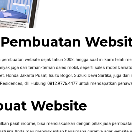
 Pembuatan Websit
 pembuatan website sejak tahun 2008, hingga saat ini kami telah me
yak juga dari teman-teman sales mobil, seperti sales mobil Daihats
 Honda Jakarta Pusat, Isuzu Bogor, Suzuki Dewi Sartika, juga dari m
 Residences, dll. Hubungi
0812.9776.4477
untuk mendapatkan penawa
uat Website
silkan pasif income, bisa mendiskusikan dengan pihak jasa pembuat
ti jika Anda mau mendiskusikan bagaimana caranya agar website y