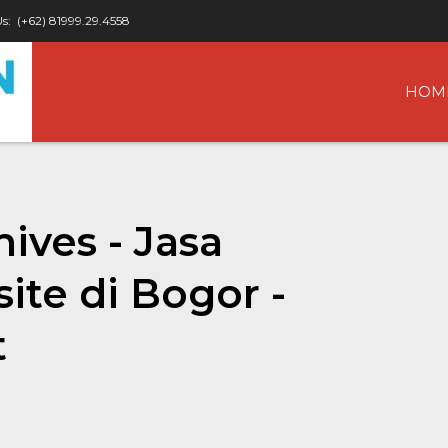
Us:
(+62) 81999.29.4558
HOM
ives - Jasa
te di Bogor -
t