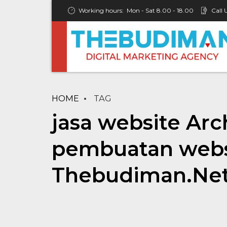
Working hours:
Mon - Sat 8.00 - 18.00
Call 
HOME
TAG
jasa website Arch
pembuatan websi
Thebudiman.Ne