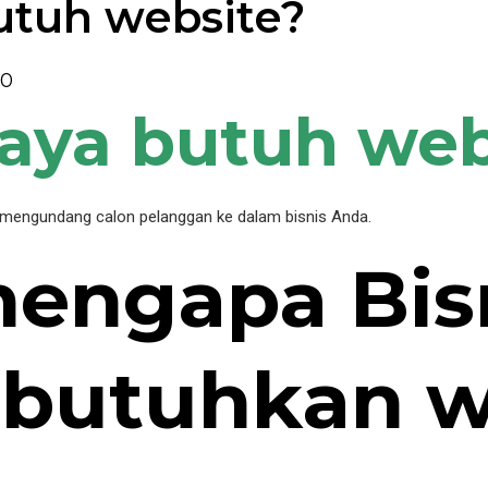
utuh website?
0
aya butuh web
 mengundang calon pelanggan ke dalam bisnis Anda.
mengapa Bis
utuhkan w