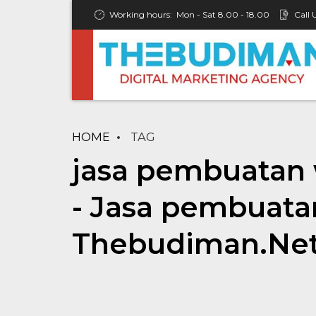
Working hours:
Mon - Sat 8.00 - 18.00
Call 
HOME
TAG
jasa pembuatan 
- Jasa pembuata
Thebudiman.Ne