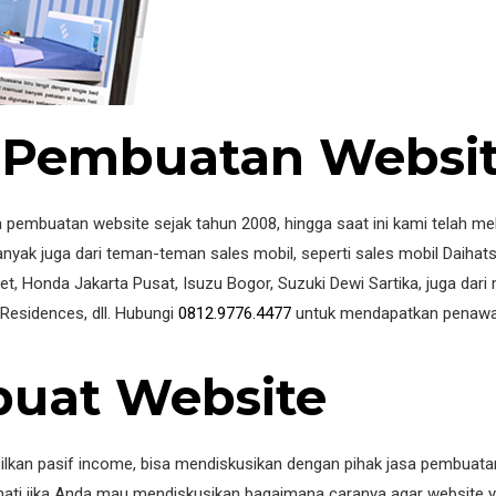
 Pembuatan Websit
 pembuatan website sejak tahun 2008, hingga saat ini kami telah me
yak juga dari teman-teman sales mobil, seperti sales mobil Daihats
 Honda Jakarta Pusat, Isuzu Bogor, Suzuki Dewi Sartika, juga dari m
 Residences, dll. Hubungi
0812.9776.4477
untuk mendapatkan penawa
uat Website
silkan pasif income, bisa mendiskusikan dengan pihak jasa pembuat
ti jika Anda mau mendiskusikan bagaimana caranya agar website y