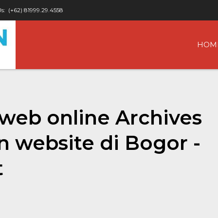
Us:
(+62) 81999.29.4558
HOM
web online Archives
n website di Bogor -
t