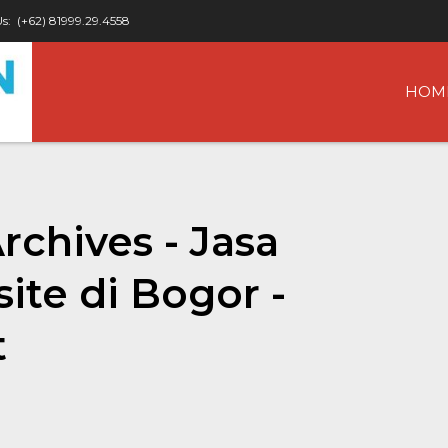
Us:
(+62) 81999.29.4558
HOM
rchives - Jasa
te di Bogor -
t