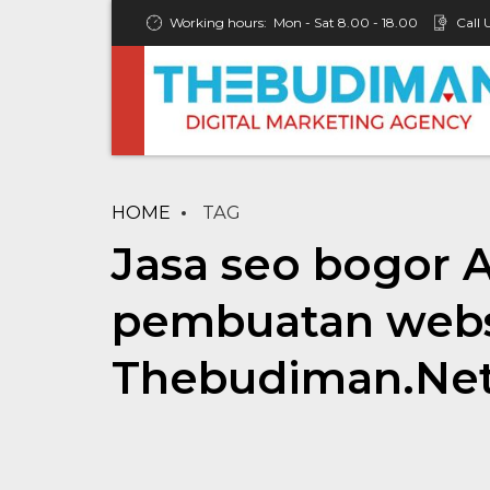
Working hours:
Mon - Sat 8.00 - 18.00
Call 
HOME
TAG
Jasa seo bogor A
pembuatan websi
Thebudiman.Ne