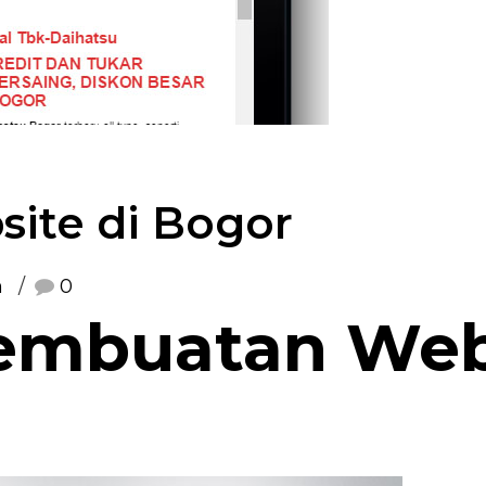
ite di Bogor
n
0
embuatan Webs