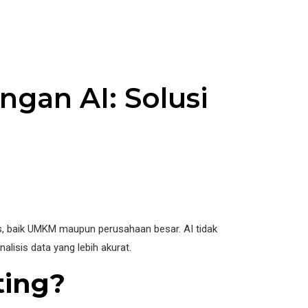
gan AI: Solusi
snis, baik UMKM maupun perusahaan besar. AI tidak
isis data yang lebih akurat.
ting?