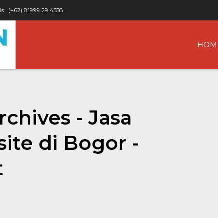
Us:
(+62) 81999.29.4558
HOM
chives - Jasa
te di Bogor -
t