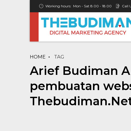
Working hours:
Mon - Sat 8.00 - 18.00
Call 
HOME
TAG
Arief Budiman Ar
pembuatan websi
Thebudiman.Ne