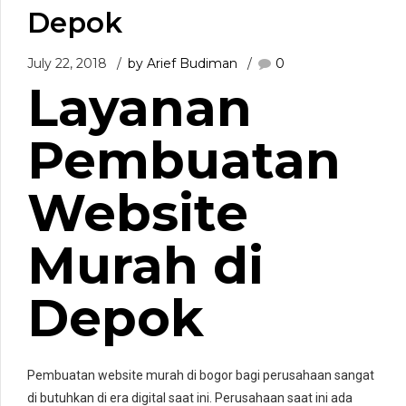
Depok
July 22, 2018
by Arief Budiman
0
Layanan
Pembuatan
Website
Murah
di
Depok
Pembuatan website murah di bogor bagi perusahaan sangat
di butuhkan di era digital saat ini. Perusahaan saat ini ada