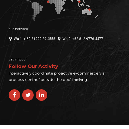
our network
Wa 1: + 62 81999 29 4558
Wa 2: +62 812 9776 4477
get in touch
Follow Our Activity
Interactively coordinate proactive e-commerce via
process-centric “outside the box“ thinking.