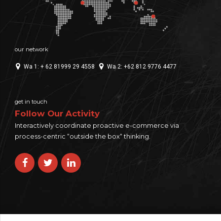
our network
Wa 1: + 62 81999 29 4558
Wa 2: +62 812 9776 4477
get in touch
Follow Our Activity
Interactively coordinate proactive e-commerce via
process-centric “outside the box“ thinking.