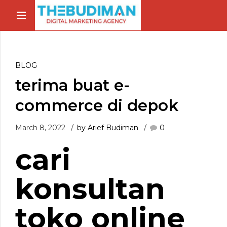
BLOG
terima buat e-
commerce di depok
March 8, 2022
by Arief Budiman
0
cari
konsultan
toko online