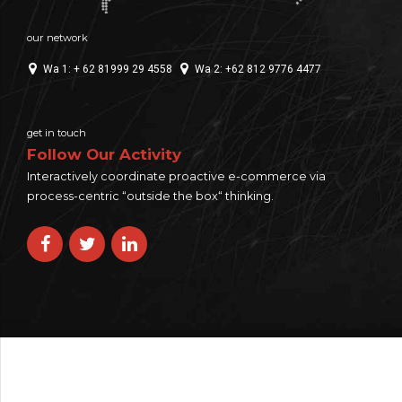
our network
Wa 1: + 62 81999 29 4558
Wa 2: +62 812 9776 4477
get in touch
Follow Our Activity
Interactively coordinate proactive e-commerce via
process-centric “outside the box“ thinking.