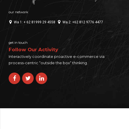
our network
Wa 1: + 62 81999 29 4558
Wa 2: +62 812 9776 4477
get in touch
Follow Our Activity
Interactively coordinate proactive e-commerce via
process-centric “outside the box“ thinking.