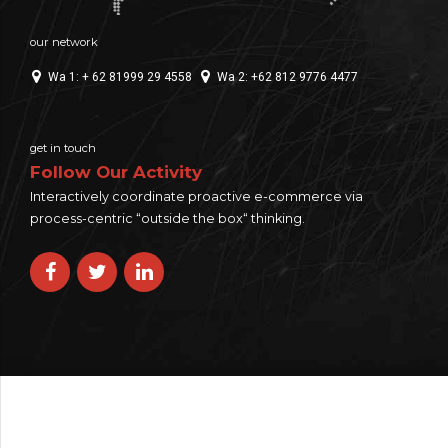
our network
Wa 1: + 62 81999 29 4558
Wa 2: +62 812 9776 4477
get in touch
Follow Our Activity
Interactively coordinate proactive e-commerce via
process-centric “outside the box“ thinking.