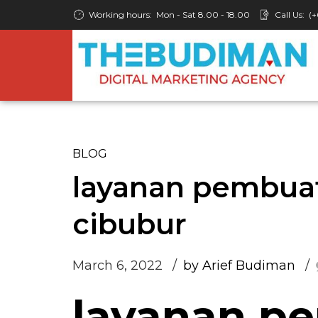
Working hours:
Mon - Sat 8.00 - 18.00
Call Us:
(+
BLOG
layanan pembua
cibubur
March 6, 2022
by Arief Budiman
layanan p