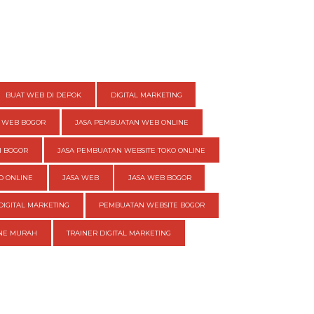
BUAT WEB DI DEPOK
DIGITAL MARKETING
 WEB BOGOR
JASA PEMBUATAN WEB ONLINE
I BOGOR
JASA PEMBUATAN WEBSITE TOKO ONLINE
O ONLINE
JASA WEB
JASA WEB BOGOR
DIGITAL MARKETING
PEMBUATAN WEBSITE BOGOR
INE MURAH
TRAINER DIGITAL MARKETING