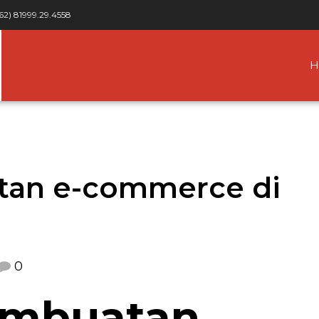
62) 81999.29.4558
H
tan e-commerce di
0
embuatan