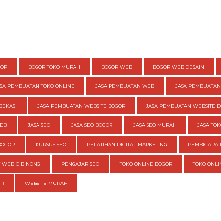
HOP
BOGOR TOKO MURAH
BOGOR WEB
BOGOR WEB DESAIN
ASA PEMBUATAN TOKO ONLINE
JASA PEMBUATAN WEB
JASA PEMBUATAN
BEKASI
JASA PEMBUATAN WEBSITE BOGOR
JASA PEMBUATAN WEBSITE D
WEB
JASA SEO
JASA SEO BOGOR
JASA SEO MURAH
JASA TOK
BOGOR
KURSUS SEO
PELATIHAN DIGITAL MARKETING
PEMBICARA 
 WEB CIBINONG
PENGAJAR SEO
TOKO ONLINE BOGOR
TOKO ONL
OR
WEBSITE MURAH