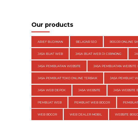
Our products
ARIEF BUDIMAN
BELAJAR SEO
BOGOR ONLINE S
JASA BUAT WEB
JASA BUAT WEB DI CIBINONG
J
JASA PEMBUATAN WEBSITE
JASA PEMBUATAN WEBSITE 
JASA PEMBUAT TOKO ONLINE TERBAIK
JASA PEMBUAT 
JASA WEB DEPOK
JASA WEBSITE
JASA WEBSITE 
PEMBUAT WEB
PEMBUAT WEB BOGOR
PEMBUAT
WEB BOGOR
WEB DEALER MOBIL
WEBSITE BOG