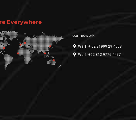
re Everywhere
our network
Wa 1: + 62 81999 29 4558
Wa 2: +62 812 9776 4477