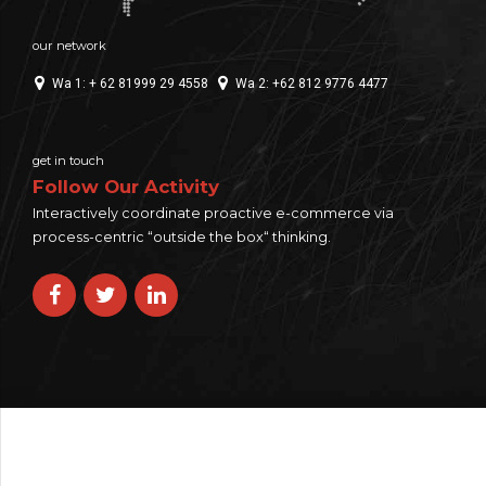
our network
Wa 1: + 62 81999 29 4558
Wa 2: +62 812 9776 4477
get in touch
Follow Our Activity
Interactively coordinate proactive e-commerce via
process-centric “outside the box“ thinking.