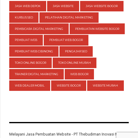
JASA WEB DEPOK
JASA WEBSITE
JASA WEBSITE BOGOR
KURSUS SEO
PELATIHAN DIGITAL MARKETING
PEMBICARA DIGITAL MARKETING
PEMBUATAN WEBSITE BOGOR
PEMBUAT WEB
PEMBUAT WEB BOGOR
PEMBUAT WEB CIBINONG
PENGAJAR SEO
TOKO ONLINE BOGOR
TOKO ONLINE MURAH
TRAINER DIGITAL MARKETING
WEB BOGOR
WEB DEALER MOBIL
WEBSITE BOGOR
WEBSITE MURAH
Melayani Jasa Pembuatan Website - PT Thebudiman Inovasi Mandiri