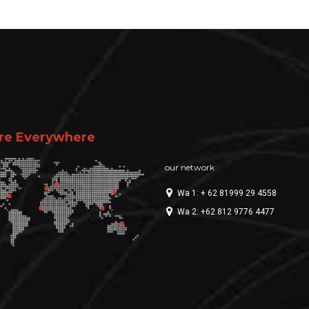
re Everywhere
our network
Wa 1: + 62 81999 29 4558
Wa 2: +62 812 9776 4477