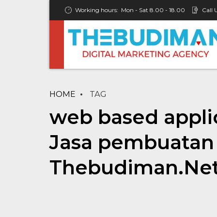
Working hours:
Mon - Sat 8.00 - 18.00
Call 
HOME
TAG
web based applic
Jasa pembuatan 
Thebudiman.Ne