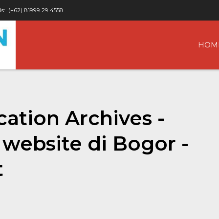
Us:
(+62) 81999.29.4558
HOM
ation Archives -
website di Bogor -
t