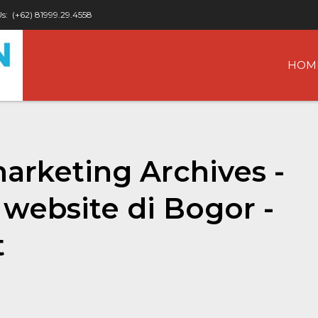
Us:
(+62) 81999.29.4558
HOM
marketing Archives -
website di Bogor -
t