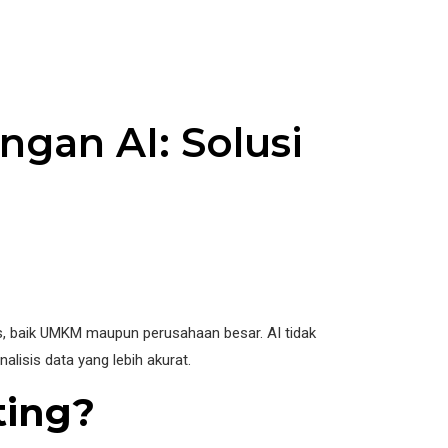
gan AI: Solusi
snis, baik UMKM maupun perusahaan besar. AI tidak
isis data yang lebih akurat.
ting?