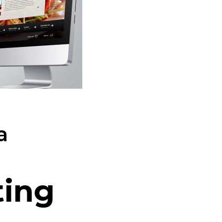
a
ting