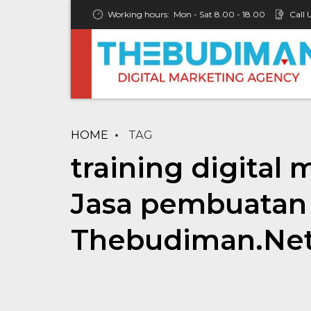
Working hours:
Mon - Sat 8.00 - 18.00
Call 
HOME
TAG
training digital 
Jasa pembuatan 
Thebudiman.Ne