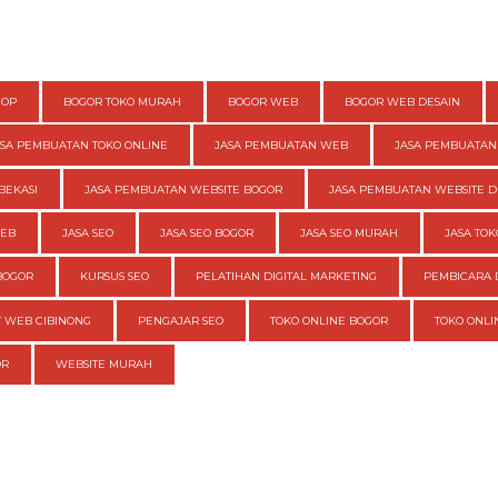
HOP
BOGOR TOKO MURAH
BOGOR WEB
BOGOR WEB DESAIN
ASA PEMBUATAN TOKO ONLINE
JASA PEMBUATAN WEB
JASA PEMBUATAN
BEKASI
JASA PEMBUATAN WEBSITE BOGOR
JASA PEMBUATAN WEBSITE D
WEB
JASA SEO
JASA SEO BOGOR
JASA SEO MURAH
JASA TOK
BOGOR
KURSUS SEO
PELATIHAN DIGITAL MARKETING
PEMBICARA 
 WEB CIBINONG
PENGAJAR SEO
TOKO ONLINE BOGOR
TOKO ONL
OR
WEBSITE MURAH