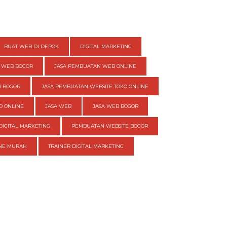
BUAT WEB DI DEPOK
DIGITAL MARKETING
 WEB BOGOR
JASA PEMBUATAN WEB ONLINE
I BOGOR
JASA PEMBUATAN WEBSITE TOKO ONLINE
O ONLINE
JASA WEB
JASA WEB BOGOR
DIGITAL MARKETING
PEMBUATAN WEBSITE BOGOR
INE MURAH
TRAINER DIGITAL MARKETING