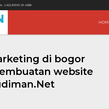
Us:
(+62) 81999.29.4558
HOM
marketing di bogor
 pembuatan website
udiman.Net