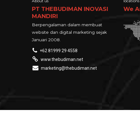
About us
locations
PT THEBUDIMAN INOVASI
We A
MANDIRI
Berpengalaman dalam membuat
website dan digital marketing sejak
Januari 2008.
+62 81999 29 4558
www.thebudiman.net
marketing@thebudiman.net