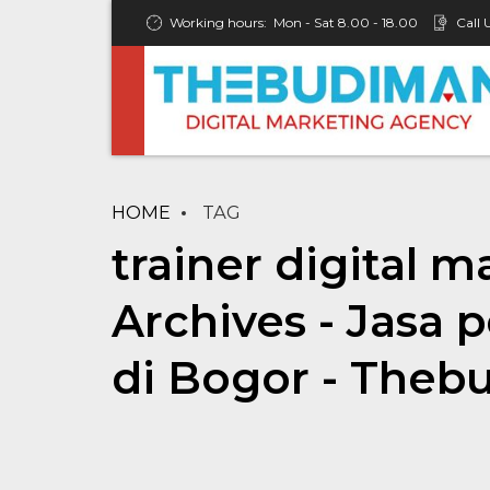
Working hours:
Mon - Sat 8.00 - 18.00
Call 
HOME
TAG
trainer digital 
Archives - Jasa
di Bogor - Theb