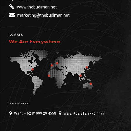
www.thebudiman.net
marketing@thebudiman.net
locations
We Are Everywhere
our network
Wa 1: + 62 81999 29 4558
Wa 2: +62 812 9776 4477