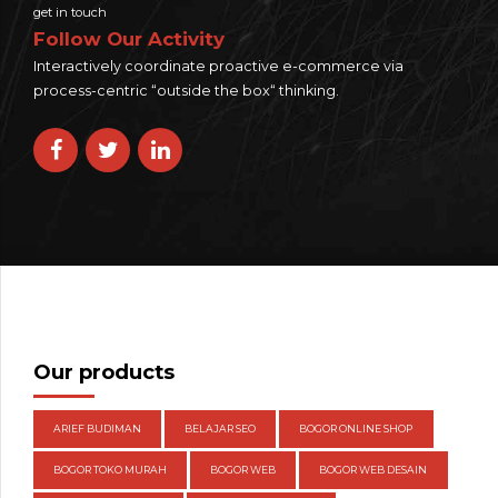
get in touch
Follow Our Activity
Interactively coordinate proactive e-commerce via
process-centric “outside the box“ thinking.
Our products
ARIEF BUDIMAN
BELAJAR SEO
BOGOR ONLINE SHOP
BOGOR TOKO MURAH
BOGOR WEB
BOGOR WEB DESAIN