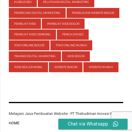
KURSUS SEO
PELATIHAN DIGITAL MARKETING
PEMBICARA DIGITAL MARKETING
PEMBUATAN WEBSITE BOGOR
PEMBUAT WEB
PEMBUAT WEB BOGOR
PEMBUAT WEB CIBINONG
PENGAJAR SEO
TOKO ONLINE BOGOR
TOKO ONLINE MURAH
TRAINER DIGITAL MARKETING
WEB BOGOR
WEB DEALER MOBIL
WEBSITE BOGOR
WEBSITE MURAH
Melayani Jasa Pembuatan Website - PT Thebudiman Inovasi Mandiri
HOME
Chat via Whatsapp