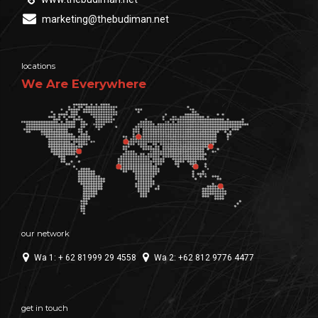
marketing@thebudiman.net
locations
We Are Everywhere
our network
Wa 1: + 62 81999 29 4558
Wa 2: +62 812 9776 4477
get in touch