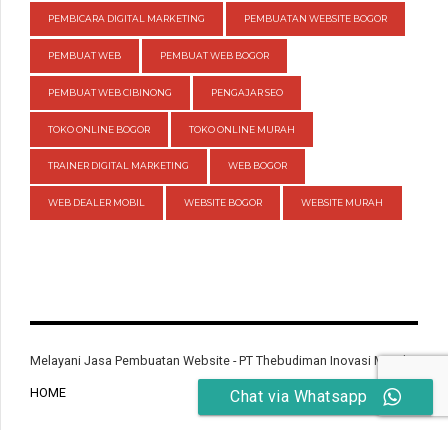
PEMBICARA DIGITAL MARKETING
PEMBUATAN WEBSITE BOGOR
PEMBUAT WEB
PEMBUAT WEB BOGOR
PEMBUAT WEB CIBINONG
PENGAJAR SEO
TOKO ONLINE BOGOR
TOKO ONLINE MURAH
TRAINER DIGITAL MARKETING
WEB BOGOR
WEB DEALER MOBIL
WEBSITE BOGOR
WEBSITE MURAH
Melayani Jasa Pembuatan Website - PT Thebudiman Inovasi Mandiri
HOME
Chat via Whatsapp