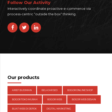
Follow Our Activity
Interactively coordinate proactive e-commerce via
process-centric “outside the box“ thinking.
Our products
ARIEF BUDIMAN
BELAJAR SEO
BOGOR ONLINE SHOP
BOGOR TOKO MURAH
BOGOR WEB
BOGOR WEB DESAIN
BUAT WEB DI DEPOK
DIGITAL MARKETING