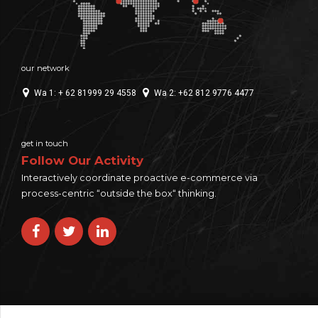
our network
Wa 1: + 62 81999 29 4558
Wa 2: +62 812 9776 4477
get in touch
Follow Our Activity
Interactively coordinate proactive e-commerce via
process-centric “outside the box“ thinking.