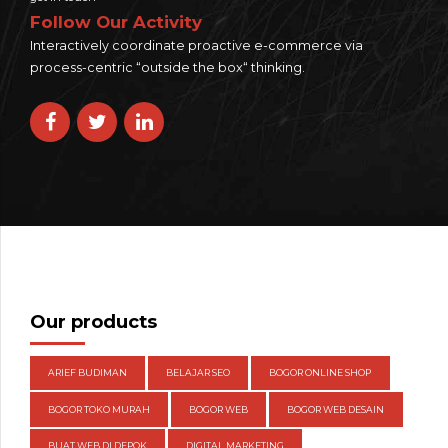
Follow Our Activity
Interactively coordinate proactive e-commerce via
process-centric “outside the box“ thinking.
Our products
ARIEF BUDIMAN
BELAJAR SEO
BOGOR ONLINE SHOP
BOGOR TOKO MURAH
BOGOR WEB
BOGOR WEB DESAIN
BUAT WEB DI DEPOK
DIGITAL MARKETING