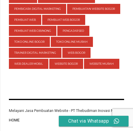
PEMBICARA DIGITAL MARKETING
PEMBUATAN WEBSITE BOGOR
PEMBUAT WEB
PEMBUAT WEB BOGOR
PEMBUAT WEB CIBINONG
PENGAJAR SEO
TOKO ONLINE BOGOR
TOKO ONLINE MURAH
TRAINER DIGITAL MARKETING
WEB BOGOR
WEB DEALER MOBIL
WEBSITE BOGOR
WEBSITE MURAH
Melayani Jasa Pembuatan Website - PT Thebudiman Inovasi Mandiri
HOME
Chat via Whatsapp