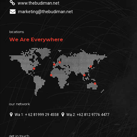
www.thebudiman.net
marketing@thebudiman.net
locations
We Are Everywhere
our network
Wa 1: + 62 81999 29 4558
Wa 2: +62 812 9776 4477
get in touch