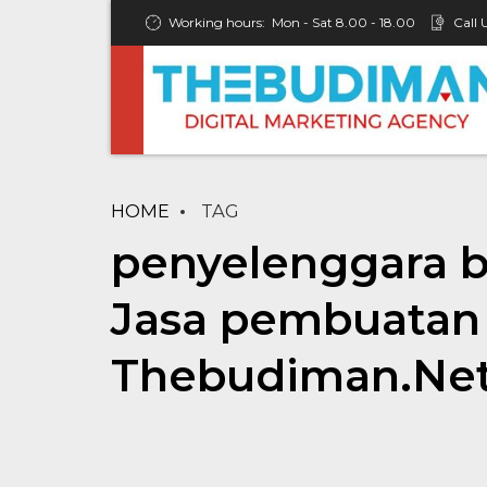
Working hours:
Mon - Sat 8.00 - 18.00
Call 
HOME
TAG
penyelenggara b
Jasa pembuatan 
Thebudiman.Ne