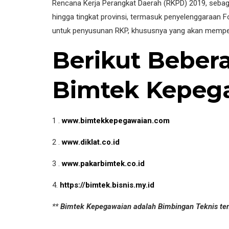
Rencana Kerja Perangkat Daerah (RKPD) 2019, sebag
hingga tingkat provinsi, termasuk penyelenggaraan
untuk penyusunan RKP, khususnya yang akan mempen
Berikut Bebe
Bimtek Kepega
1 .
www.bimtekkepegawaian.com
2 .
www.diklat.co.id
3 .
www.pakarbimtek.co.id
4.
https://bimtek.bisnis.my.id
**
Bimtek Kepegawaian adalah Bimbingan Teknis te