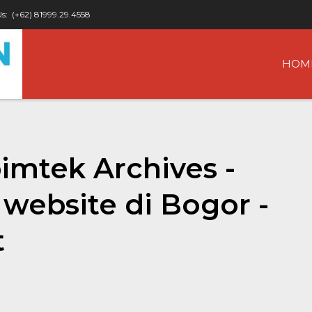
Us:
(+62) 81999.29.4558
HOM
imtek Archives -
website di Bogor -
t