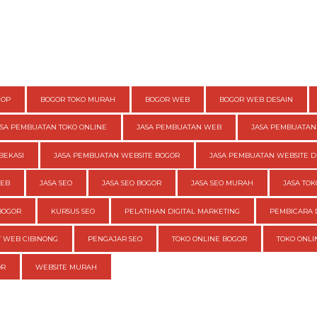
HOP
BOGOR TOKO MURAH
BOGOR WEB
BOGOR WEB DESAIN
ASA PEMBUATAN TOKO ONLINE
JASA PEMBUATAN WEB
JASA PEMBUATAN
BEKASI
JASA PEMBUATAN WEBSITE BOGOR
JASA PEMBUATAN WEBSITE D
WEB
JASA SEO
JASA SEO BOGOR
JASA SEO MURAH
JASA TOK
BOGOR
KURSUS SEO
PELATIHAN DIGITAL MARKETING
PEMBICARA 
 WEB CIBINONG
PENGAJAR SEO
TOKO ONLINE BOGOR
TOKO ONL
OR
WEBSITE MURAH