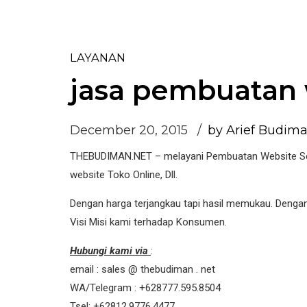
LAYANAN
jasa pembuatan 
December 20, 2015
by Arief Budim
THEBUDIMAN.NET – melayani Pembuatan Website Sek
website Toko Online, Dll.
Dengan harga terjangkau tapi hasil memukau. Deng
Visi Misi kami terhadap Konsumen.
Hubungi kami via
:
email : sales @ thebudiman . net
WA/Telegram : +628777.595.8504
Tsel: +62812.9776.4477