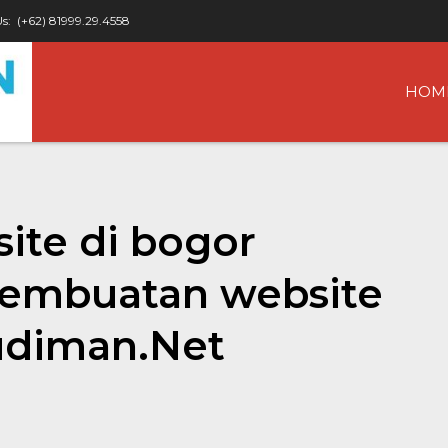
Us:
(+62) 81999.29.4558
HOM
ite di bogor
 pembuatan website
udiman.Net