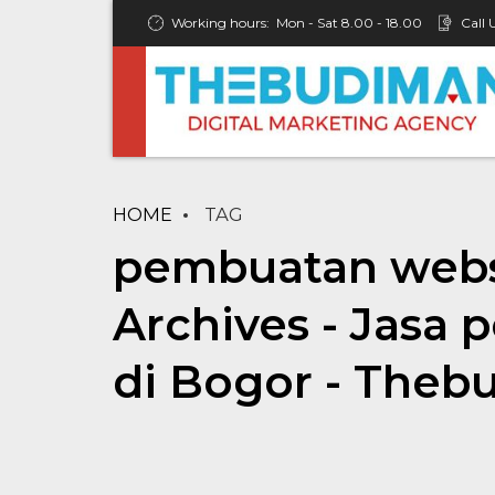
Working hours:
Mon - Sat 8.00 - 18.00
Call 
HOME
TAG
pembuatan webs
Archives - Jasa
di Bogor - Theb