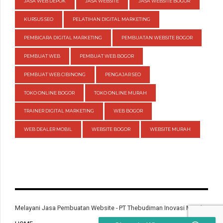
JASA WEB DEPOK
JASA WEBSITE
JASA WEBSITE BOGOR
KURSUS SEO
PELATIHAN DIGITAL MARKETING
PEMBICARA DIGITAL MARKETING
PEMBUATAN WEBSITE BOGOR
PEMBUAT WEB
PEMBUAT WEB BOGOR
PEMBUAT WEB CIBINONG
PENGAJAR SEO
TOKO ONLINE BOGOR
TOKO ONLINE MURAH
TRAINER DIGITAL MARKETING
WEB BOGOR
WEB DEALER MOBIL
WEBSITE BOGOR
WEBSITE MURAH
Melayani Jasa Pembuatan Website - PT Thebudiman Inovasi Mandiri