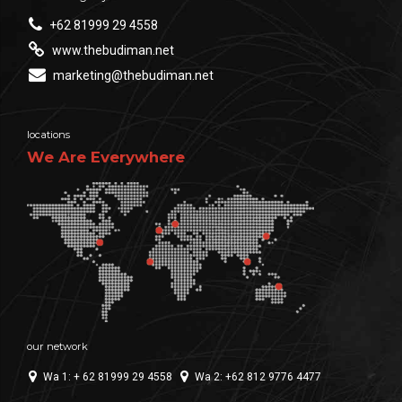
+62 81999 29 4558
www.thebudiman.net
marketing@thebudiman.net
locations
We Are Everywhere
our network
Wa 1: + 62 81999 29 4558
Wa 2: +62 812 9776 4477