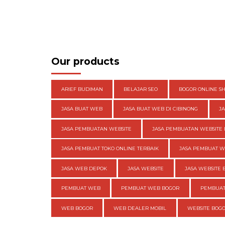
Our products
ARIEF BUDIMAN
BELAJAR SEO
BOGOR ONLINE S
JASA BUAT WEB
JASA BUAT WEB DI CIBINONG
J
JASA PEMBUATAN WEBSITE
JASA PEMBUATAN WEBSITE 
JASA PEMBUAT TOKO ONLINE TERBAIK
JASA PEMBUAT 
JASA WEB DEPOK
JASA WEBSITE
JASA WEBSITE 
PEMBUAT WEB
PEMBUAT WEB BOGOR
PEMBUAT
WEB BOGOR
WEB DEALER MOBIL
WEBSITE BOG