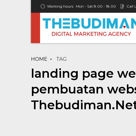
Working hours:
Mon - Sat 8.00 - 18.00
Call 
HOME
TAG
landing page web
pembuatan websi
Thebudiman.Ne