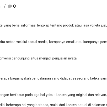
n
0
e yang berisi informasi lengkap tentang produk atau jasa yg kita ju
g kita sebar melalui social media, kampanye email atau kampanye p
nversi pengunjung situs menjadi penjualan nyata.
berapa bagusnyakah pengalaman yang didapat seseorang ketika samp
engan berfokus pada tiga hal yaitu : konten yang original dan releva
lai beberapa hal yang berbeda, mulai dari konten actual di halaman 