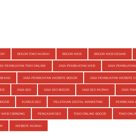
HOP
BOGOR TOKO MURAH
BOGOR WEB
BOGOR WEB DESAIN
ASA PEMBUATAN TOKO ONLINE
JASA PEMBUATAN WEB
JASA PEMBUATAN
BEKASI
JASA PEMBUATAN WEBSITE BOGOR
JASA PEMBUATAN WEBSITE D
WEB
JASA SEO
JASA SEO BOGOR
JASA SEO MURAH
JASA TOK
BOGOR
KURSUS SEO
PELATIHAN DIGITAL MARKETING
PEMBICARA 
 WEB CIBINONG
PENGAJAR SEO
TOKO ONLINE BOGOR
TOKO ONL
OR
WEBSITE MURAH