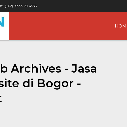
Us:
(+62) 81999.29.4558
HOM
 Archives - Jasa
te di Bogor -
t