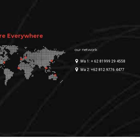
re Everywhere
our network
Wa 1: + 62 81999 29 4558
Wa 2: +62 812 9776 4477