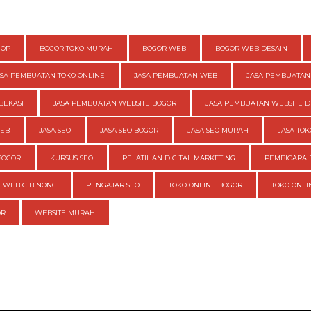
HOP
BOGOR TOKO MURAH
BOGOR WEB
BOGOR WEB DESAIN
ASA PEMBUATAN TOKO ONLINE
JASA PEMBUATAN WEB
JASA PEMBUATAN
BEKASI
JASA PEMBUATAN WEBSITE BOGOR
JASA PEMBUATAN WEBSITE D
WEB
JASA SEO
JASA SEO BOGOR
JASA SEO MURAH
JASA TOK
BOGOR
KURSUS SEO
PELATIHAN DIGITAL MARKETING
PEMBICARA 
 WEB CIBINONG
PENGAJAR SEO
TOKO ONLINE BOGOR
TOKO ONL
OR
WEBSITE MURAH