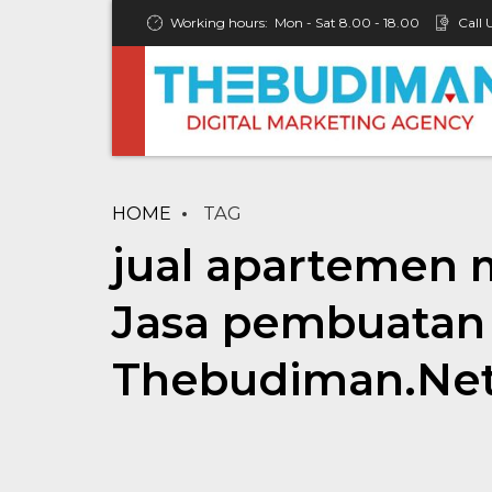
Working hours:
Mon - Sat 8.00 - 18.00
Call 
HOME
TAG
jual apartemen 
Jasa pembuatan 
Thebudiman.Ne