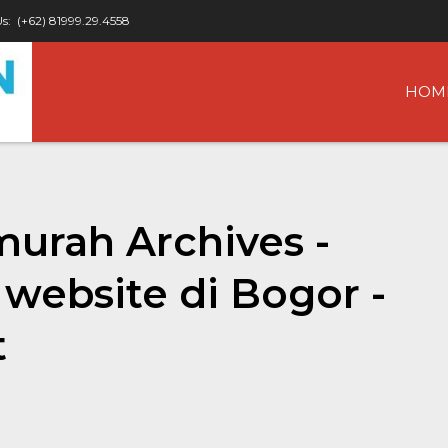
Us:
(+62) 81999.29.4558
HOM
murah Archives -
website di Bogor -
t