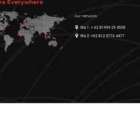
re Everywhere
our network
Wa 1: + 62 81999 29 4558
Wa 2: +62 812 9776 4477