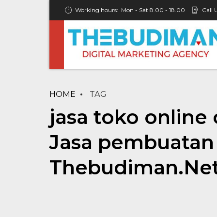
Working hours:
Mon - Sat 8.00 - 18.00
Call 
HOME
TAG
jasa toko online
Jasa pembuatan 
Thebudiman.Ne