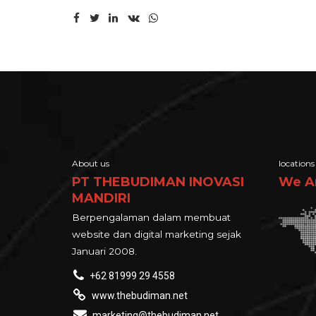
About us
locations
PT THEBUDIMAN INOVASI
We A
MANDIRI
Berpengalaman dalam membuat
website dan digital marketing sejak
Januari 2008.
+62 81999 29 4558
www.thebudiman.net
marketing@thebudiman.net