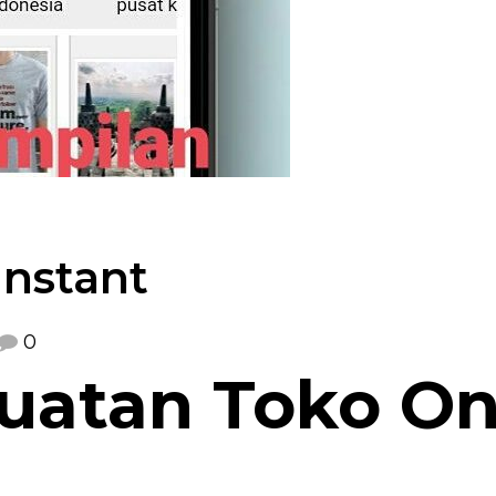
instant
0
uatan Toko On