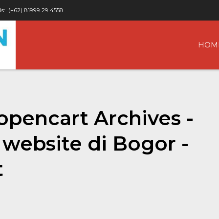
Us:
(+62) 81999.29.4558
HOM
 opencart Archives -
website di Bogor -
t