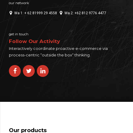
our network
Wa 1: + 62 81999 29 4558
Wa 2: +62 812 9776 4477
get in touch
Follow Our Activity
Interactively coordinate proactive e-commerce via
process-centric “outside the box“ thinking.
Our products