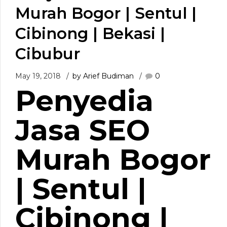
Murah Bogor | Sentul |
Cibinong | Bekasi |
Cibubur
May 19, 2018
by Arief Budiman
0
Penyedia
Jasa SEO
Murah Bogor
| Sentul |
Cibinong |