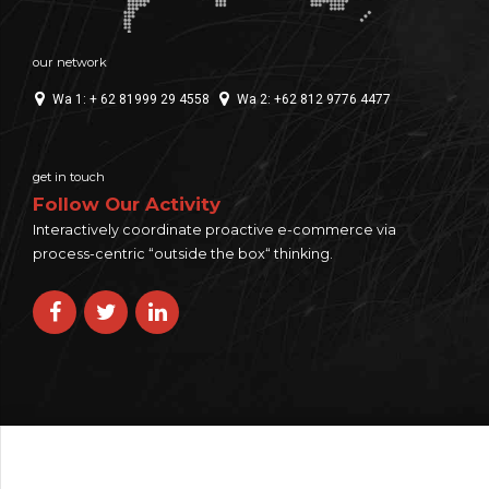
our network
Wa 1: + 62 81999 29 4558
Wa 2: +62 812 9776 4477
get in touch
Follow Our Activity
Interactively coordinate proactive e-commerce via
process-centric “outside the box“ thinking.