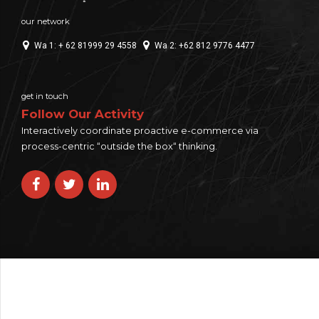
our network
Wa 1: + 62 81999 29 4558
Wa 2: +62 812 9776 4477
get in touch
Follow Our Activity
Interactively coordinate proactive e-commerce via
process-centric “outside the box“ thinking.