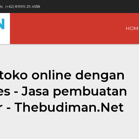
Us:
(+62) 81999.29.4558
HOM
toko online dengan
es - Jasa pembuatan
r - Thebudiman.Net