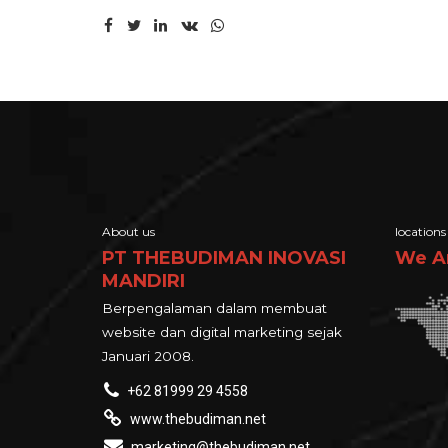
About us
locations
PT THEBUDIMAN INOVASI
We A
MANDIRI
Berpengalaman dalam membuat
website dan digital marketing sejak
Januari 2008.
+62 81999 29 4558
www.thebudiman.net
marketing@thebudiman.net