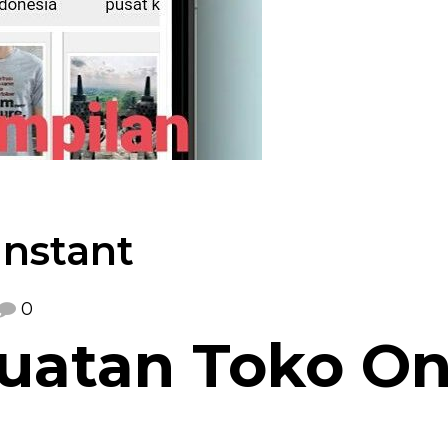
instant
0
uatan Toko On