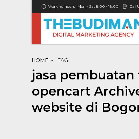
Working hours:
Mon - Sat 8.00 - 18.00
Call 
HOME
TAG
jasa pembuatan 
opencart Archiv
website di Bogo