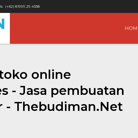
Us:
(+62) 81999.29.4558
HOM
toko online
es - Jasa pembuatan
r - Thebudiman.Net