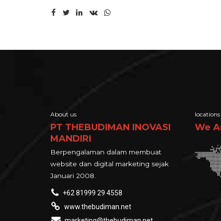
About us
locations
PT THEBUDIMAN INOVASI
We A
MANDIRI
Berpengalaman dalam membuat
website dan digital marketing sejak
Januari 2008.
+62 81999 29 4558
www.thebudiman.net
marketing@thebudiman.net