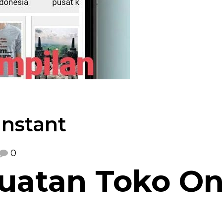
instant
0
uatan Toko On