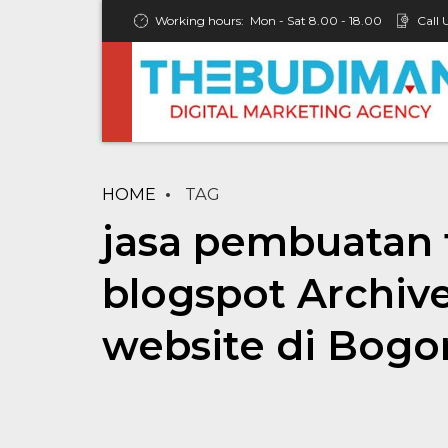
Working hours:
Mon - Sat 8.00 - 18.00
Call 
HOME
TAG
jasa pembuatan 
blogspot Archiv
website di Bogo