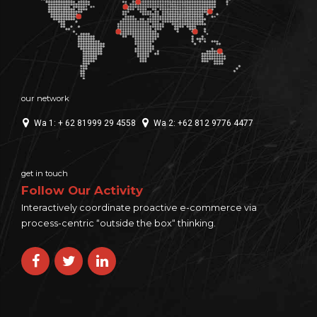
our network
Wa 1: + 62 81999 29 4558
Wa 2: +62 812 9776 4477
get in touch
Follow Our Activity
Interactively coordinate proactive e-commerce via
process-centric “outside the box“ thinking.