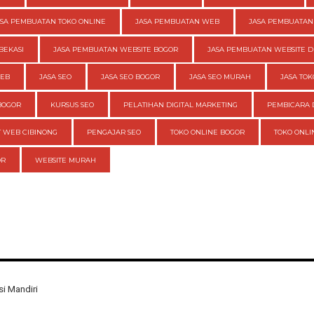
ASA PEMBUATAN TOKO ONLINE
JASA PEMBUATAN WEB
JASA PEMBUATAN
BEKASI
JASA PEMBUATAN WEBSITE BOGOR
JASA PEMBUATAN WEBSITE D
WEB
JASA SEO
JASA SEO BOGOR
JASA SEO MURAH
JASA TOK
BOGOR
KURSUS SEO
PELATIHAN DIGITAL MARKETING
PEMBICARA 
 WEB CIBINONG
PENGAJAR SEO
TOKO ONLINE BOGOR
TOKO ONL
OR
WEBSITE MURAH
i Mandiri