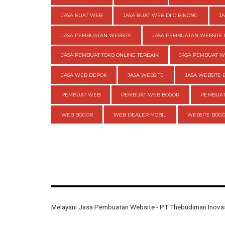
JASA BUAT WEB
JASA BUAT WEB DI CIBINONG
J
JASA PEMBUATAN WEBSITE
JASA PEMBUATAN WEBSITE 
JASA PEMBUAT TOKO ONLINE TERBAIK
JASA PEMBUAT 
JASA WEB DEPOK
JASA WEBSITE
JASA WEBSITE 
PEMBUAT WEB
PEMBUAT WEB BOGOR
PEMBUAT
WEB BOGOR
WEB DEALER MOBIL
WEBSITE BOG
Melayani Jasa Pembuatan Website - PT Thebudiman Inovas