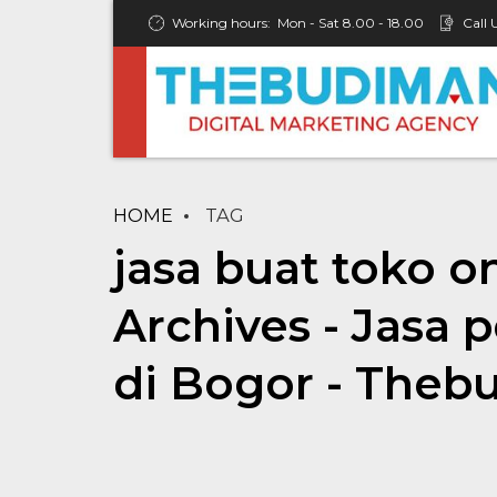
Working hours:
Mon - Sat 8.00 - 18.00
Call 
HOME
TAG
jasa buat toko o
Archives - Jasa
di Bogor - Theb