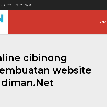
Us:
(+62) 81999.29.4558
HOM
nline cibinong
 pembuatan website
udiman.Net