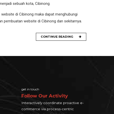
menjadi sebuah kota, Cibinong.
n website di Cibinong maka dapat menghubungi
nan pembuatan website di Cibinong dan sekitarnya.
CONTINUE READING
get in touch
Follow Our Activity
Interactively coordinate proactive e-
commerce via process-centric