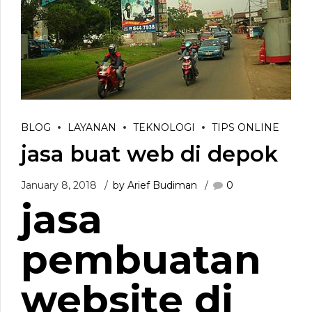
BLOG
LAYANAN
TEKNOLOGI
TIPS ONLINE
jasa buat web di depok
January 8, 2018
by Arief Budiman
0
jasa
pembuatan
website di