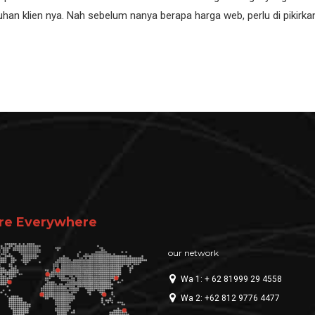
han klien nya. Nah sebelum nanya berapa harga web, perlu di pikirkan
re Everywhere
our network
Wa 1: + 62 81999 29 4558
Wa 2: +62 812 9776 4477