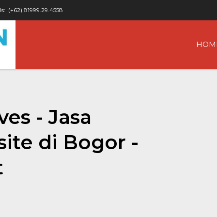
Us:
(+62) 81999.29.4558
HOM
es - Jasa
te di Bogor -
t