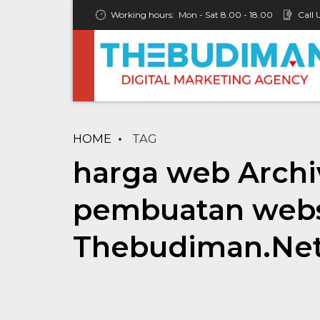
Working hours:
Mon - Sat 8.00 - 18.00
Call 
HOME
TAG
harga web Archiv
pembuatan websi
Thebudiman.Ne