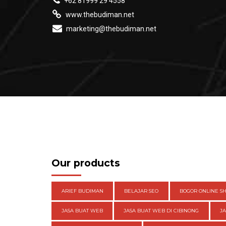
+62 81999 29 4558
www.thebudiman.net
marketing@thebudiman.net
Our products
ARIEF BUDIMAN
BELAJAR SEO
BOGOR ONLINE S
JASA BUAT WEB
JASA BUAT WEB DI CIBINONG
J