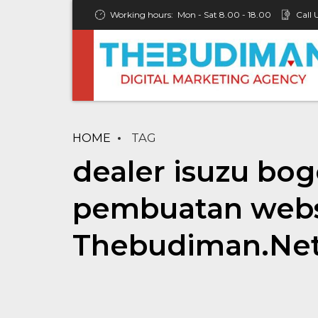
Working hours:
Mon - Sat 8.00 - 18.00
Call 
HOME
TAG
dealer isuzu bog
pembuatan websi
Thebudiman.Ne