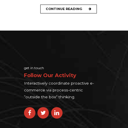
CONTINUE READING
get in touch
Follow Our Activity
Interactively coordinate proactive e-
commerce via process-centric
“outside the box“ thinking.