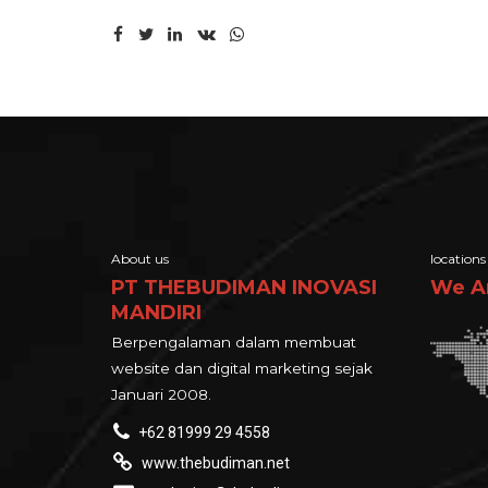
About us
locations
PT THEBUDIMAN INOVASI
We A
MANDIRI
Berpengalaman dalam membuat
website dan digital marketing sejak
Januari 2008.
+62 81999 29 4558
www.thebudiman.net