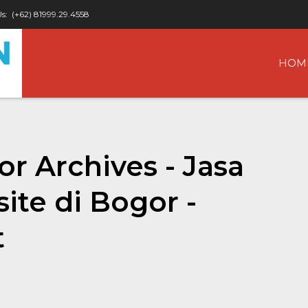
Us:
(+62) 81999.29.4558
HOM
or Archives - Jasa
te di Bogor -
t