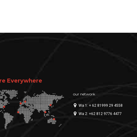
re Everywhere
our network
Wa 1: + 62 81999 29 4558
Wa 2: +62 812 9776 4477