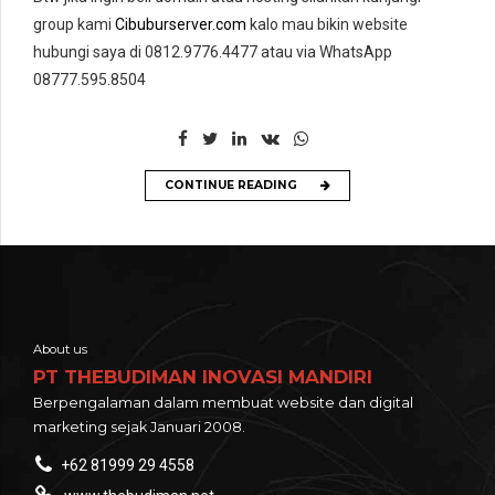
group kami
Cibuburserver.com
kalo mau bikin website
hubungi saya di 0812.9776.4477 atau via WhatsApp
08777.595.8504
CONTINUE READING
About us
PT THEBUDIMAN INOVASI MANDIRI
Berpengalaman dalam membuat website dan digital
marketing sejak Januari 2008.
+62 81999 29 4558