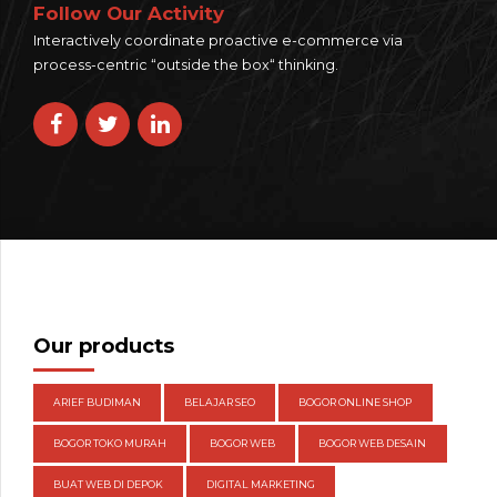
Follow Our Activity
Interactively coordinate proactive e-commerce via
process-centric “outside the box“ thinking.
Our products
ARIEF BUDIMAN
BELAJAR SEO
BOGOR ONLINE SHOP
BOGOR TOKO MURAH
BOGOR WEB
BOGOR WEB DESAIN
BUAT WEB DI DEPOK
DIGITAL MARKETING