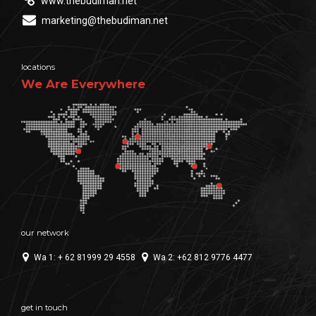
www.thebudiman.net
marketing@thebudiman.net
locations
We Are Everywhere
our network
Wa 1: + 62 81999 29 4558
Wa 2: +62 812 9776 4477
get in touch