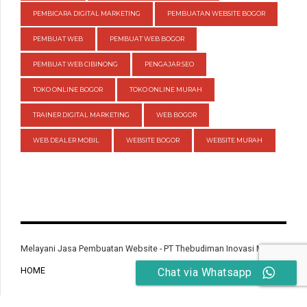
PEMBICARA DIGITAL MARKETING
PEMBUATAN WEBSITE BOGOR
PEMBUAT WEB
PEMBUAT WEB BOGOR
PEMBUAT WEB CIBINONG
PENGAJAR SEO
TOKO ONLINE BOGOR
TOKO ONLINE MURAH
TRAINER DIGITAL MARKETING
WEB BOGOR
WEB DEALER MOBIL
WEBSITE BOGOR
WEBSITE MURAH
Melayani Jasa Pembuatan Website - PT Thebudiman Inovasi Mandiri
HOME
Chat via Whatsapp