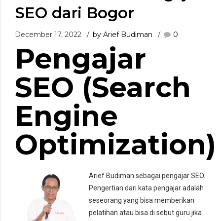
SEO dari Bogor
December 17, 2022
by Arief Budiman
0
Pengajar
SEO (Search
Engine
Optimization)
Arief Budiman sebagai pengajar SEO.
Pengertian dari kata pengajar adalah
seseorang yang bisa memberikan
pelatihan atau bisa di sebut guru jika