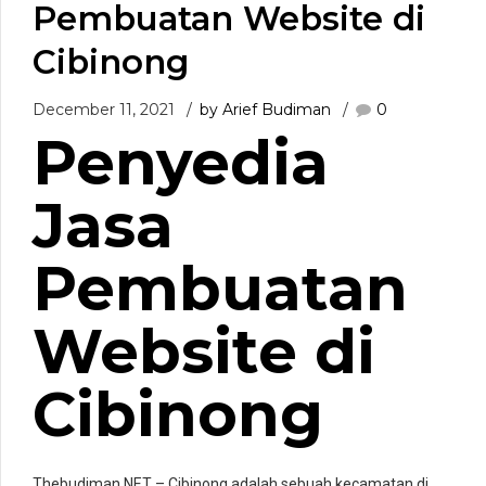
Pembuatan Website di
Cibinong
December 11, 2021
by Arief Budiman
0
Penyedia
Jasa
Pembuatan
Website di
Cibinong
Thebudiman.NET –
Cibinong adalah sebuah kecamatan di