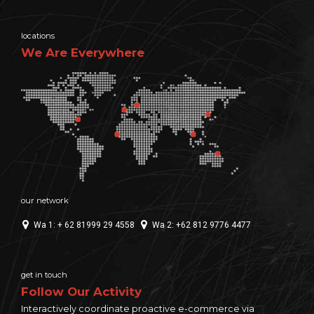
locations
We Are Everywhere
our network
Wa 1: + 62 81999 29 4558
Wa 2: +62 812 9776 4477
get in touch
Follow Our Activity
Interactively coordinate proactive e-commerce via