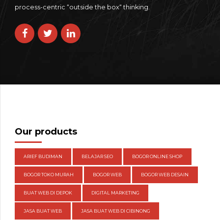
process-centric “outside the box“ thinking.
Our products
ARIEF BUDIMAN
BELAJAR SEO
BOGOR ONLINE SHOP
BOGOR TOKO MURAH
BOGOR WEB
BOGOR WEB DESAIN
BUAT WEB DI DEPOK
DIGITAL MARKETING
JASA BUAT WEB
JASA BUAT WEB DI CIBINONG